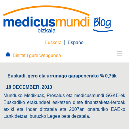
Euskera
Español
Bisitatu gure webgunea
Euskadi, gero eta urrunago garapenerako % 0,7tik
18 DECEMBER, 2013
Munduko Medikuak, Prosalus eta medicusmundi GGKE-ek
Euskadiko erakundeei eskatzen diete finantzaketa-lerroak
atxiki eta indar ditzatela eta 2007an onarturiko EAEko
Lankidetzari buruzko Legea bete dezatela.