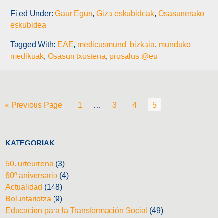
Filed Under:
Gaur Egun
,
Giza eskubideak
,
Osasunerako
eskubidea
Tagged With:
EAE
,
medicusmundi bizkaia
,
munduko
medikuak
,
Osasun txostena
,
prosalus @eu
« Previous Page
1
…
3
4
5
KATEGORIAK
50. urteurrena
(3)
60º aniversario
(4)
Actualidad
(148)
Boluntariotza
(9)
Educación para la Transformación Social
(49)