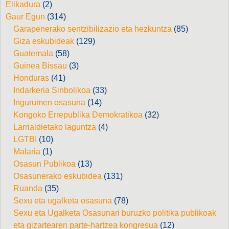
Elikadura
(2)
Gaur Egun
(314)
Garapenerako sentzibilizazio eta hezkuntza
(85)
Giza eskubideak
(129)
Guatemala
(58)
Guinea Bissau
(3)
Honduras
(41)
Indarkeria Sinbolikoa
(33)
Ingurumen osasuna
(14)
Kongoko Errepublika Demokratikoa
(32)
Larrialdietako laguntza
(4)
LGTBI
(10)
Malaria
(1)
Osasun Publikoa
(13)
Osasunerako eskubidea
(131)
Ruanda
(35)
Sexu eta ugalketa osasuna
(78)
Sexu eta Ugalketa Osasunari buruzko politika publikoak
eta gizartearen parte-hartzea kongresua
(12)