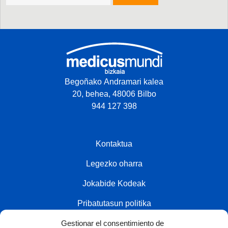
Begoñako Andramari kalea
20, behea, 48006 Bilbo
944 127 398
Kontaktua
Legezko oharra
Jokabide Kodeak
Pribatutasun politika
Gestionar el consentimiento de
Cookien politika