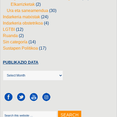
Elkarrizketak
(2)
Ura eta saneamendua
(30)
Indarkeria matxistak
(24)
Indarkeria obstetrikoa
(4)
LGTBI
(12)
Ruanda
(2)
Sin categoría
(14)
Sustapen Politikoa
(17)
PUBLIKAZIO DATA