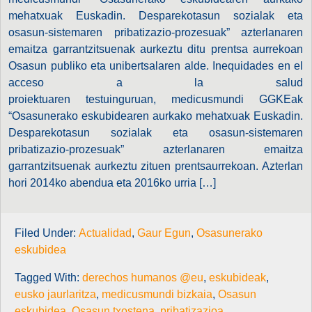
mehatxuak Euskadin. Desparekotasun sozialak eta
osasun-sistemaren pribatizazio-prozesuak” azterlanaren
emaitza garrantzitsuenak aurkeztu ditu prentsa aurrekoan
Osasun publiko eta unibertsalaren alde. Inequidades en el
acceso a la salud
proiektuaren testuinguruan, medicusmundi GGKEak
“Osasunerako eskubidearen aurkako mehatxuak Euskadin.
Desparekotasun sozialak eta osasun-sistemaren
pribatizazio-prozesuak” azterlanaren emaitza
garrantzitsuenak aurkeztu zituen prentsaurrekoan. Azterlan
hori 2014ko abendua eta 2016ko urria […]
Filed Under:
Actualidad
,
Gaur Egun
,
Osasunerako
eskubidea
Tagged With:
derechos humanos @eu
,
eskubideak
,
eusko jaurlaritza
,
medicusmundi bizkaia
,
Osasun
eskubidea
,
Osasun txostena
,
pribatizazioa