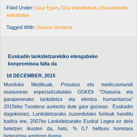
Filed Under:
Gaur Egun
,
Giza eskubideak
,
Osasunerako
eskubidea
Tagged With:
Osasun txostena
Euskadin lankidetzarekiko etengabeko
konpromisoa falta da
16 DECEMBER, 2015
Munduko Medikuak, Prosalus eta medicusmundi
osasunean espezializatutako GGKEk “Osasuna eta
garapenerako lankidetza eta ekintza humanitarioa”
2015eko Txostena aurkeztu dute gaur goizean. Euskadiri
dagokionez, Lankidetzarako zuzendutako funtsak handitu
badira ere, 2007ko Lankidetzarako Euskal Legea ez dela
betetzen ikusten da, hots, % 0,7 helburu horretara
bideratzea agintzen duena.