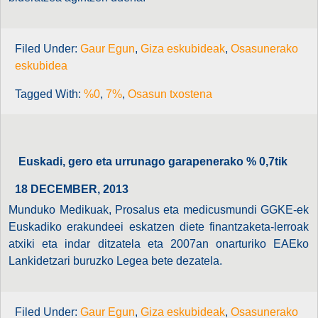
Filed Under:
Gaur Egun
,
Giza eskubideak
,
Osasunerako
eskubidea
Tagged With:
%0
,
7%
,
Osasun txostena
Euskadi, gero eta urrunago garapenerako % 0,7tik
18 DECEMBER, 2013
Munduko Medikuak, Prosalus eta medicusmundi GGKE-ek
Euskadiko erakundeei eskatzen diete finantzaketa-lerroak
atxiki eta indar ditzatela eta 2007an onarturiko EAEko
Lankidetzari buruzko Legea bete dezatela.
Filed Under:
Gaur Egun
,
Giza eskubideak
,
Osasunerako