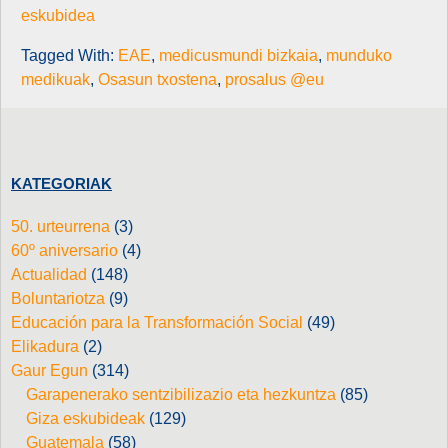
eskubidea
Tagged With:
EAE
,
medicusmundi bizkaia
,
munduko
medikuak
,
Osasun txostena
,
prosalus @eu
KATEGORIAK
50. urteurrena
(3)
60º aniversario
(4)
Actualidad
(148)
Boluntariotza
(9)
Educación para la Transformación Social
(49)
Elikadura
(2)
Gaur Egun
(314)
Garapenerako sentzibilizazio eta hezkuntza
(85)
Giza eskubideak
(129)
Guatemala
(58)