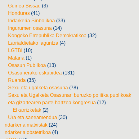
Guinea Bissau
(3)
Honduras
(41)
Indarkeria Sinbolikoa
(33)
Ingurumen osasuna
(14)
Kongoko Errepublika Demokratikoa
(32)
Larrialdietako laguntza
(4)
LGTBI
(10)
Malaria
(1)
Osasun Publikoa
(13)
Osasunerako eskubidea
(131)
Ruanda
(35)
Sexu eta ugalketa osasuna
(78)
Sexu eta Ugalketa Osasunari buruzko politika publikoak
eta gizartearen parte-hartzea kongresua
(12)
Elkarrizketak
(2)
Ura eta saneamendua
(30)
Indarkeria matxistak
(24)
Indarkeria obstetrikoa
(4)