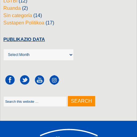
LGTBI
(12)
Ruanda
(2)
Sin categoría
(14)
Sustapen Politikoa
(17)
PUBLIKAZIO DATA