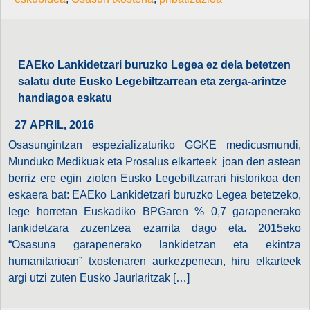
EAEko Lankidetzari buruzko Legea ez dela betetzen
salatu dute Eusko Legebiltzarrean eta zerga-arintze
handiagoa eskatu
27 APRIL, 2016
Osasungintzan espezializaturiko GGKE medicusmundi,
Munduko Medikuak eta Prosalus elkarteek joan den astean
berriz ere egin zioten Eusko Legebiltzarrari historikoa den
eskaera bat: EAEko Lankidetzari buruzko Legea betetzeko,
lege horretan Euskadiko BPGaren % 0,7 garapenerako
lankidetzara zuzentzea ezarrita dago eta. 2015eko
“Osasuna garapenerako lankidetzan eta ekintza
humanitarioan” txostenaren aurkezpenean, hiru elkarteek
argi utzi zuten Eusko Jaurlaritzak […]