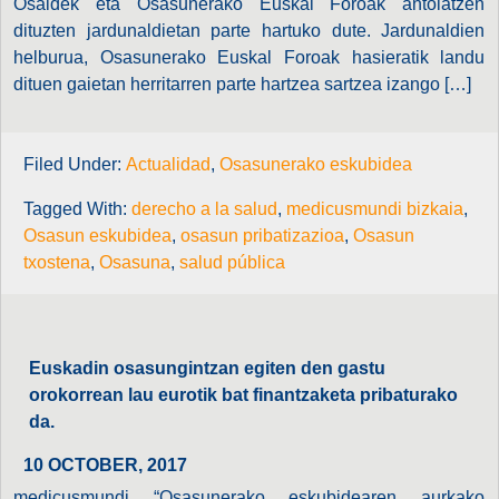
Osaldek eta Osasunerako Euskal Foroak antolatzen
dituzten jardunaldietan parte hartuko dute. Jardunaldien
helburua, Osasunerako Euskal Foroak hasieratik landu
dituen gaietan herritarren parte hartzea sartzea izango […]
Filed Under:
Actualidad
,
Osasunerako eskubidea
Tagged With:
derecho a la salud
,
medicusmundi bizkaia
,
Osasun eskubidea
,
osasun pribatizazioa
,
Osasun
txostena
,
Osasuna
,
salud pública
Euskadin osasungintzan egiten den gastu
orokorrean lau eurotik bat finantzaketa pribaturako
da.
10 OCTOBER, 2017
medicusmundi “Osasunerako eskubidearen aurkako