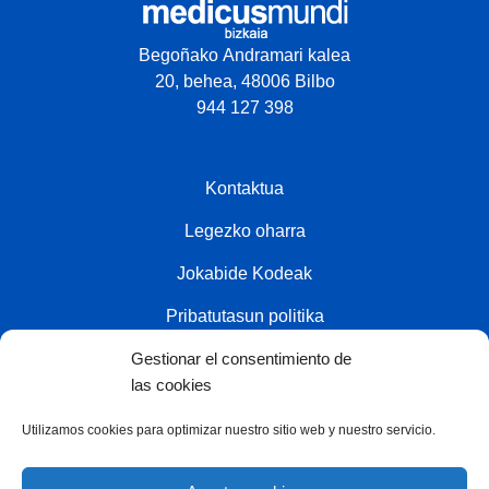
Begoñako Andramari kalea
20, behea, 48006 Bilbo
944 127 398
Kontaktua
Legezko oharra
Jokabide Kodeak
Pribatutasun politika
Gestionar el consentimiento de
Cookien politika
las cookies
Utilizamos cookies para optimizar nuestro sitio web y nuestro servicio.
Kolaboratzailea