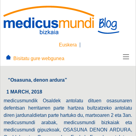
Euskera
Bisitatu gure webgunea
“Osasuna, denon ardura”
1 MARCH, 2018
medicusmundik Osaldek antolatu dituen osasunaren
defentsan herritarren parte hartzea bultzatzeko antolatu
diren jardunaldietan parte hartuko du, martxoaren 2 eta 3an.
medicusmundi arabak, medicusmundi bizkaiak eta
medicusmundi gipuzkoak, OSASUNA DENON ARDURA,