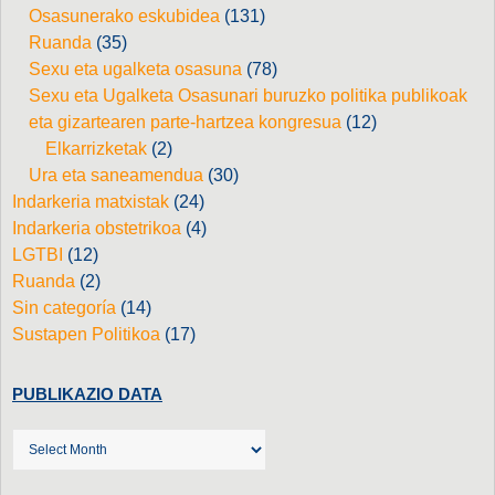
Osasunerako eskubidea
(131)
Ruanda
(35)
Sexu eta ugalketa osasuna
(78)
Sexu eta Ugalketa Osasunari buruzko politika publikoak
eta gizartearen parte-hartzea kongresua
(12)
Elkarrizketak
(2)
Ura eta saneamendua
(30)
Indarkeria matxistak
(24)
Indarkeria obstetrikoa
(4)
LGTBI
(12)
Ruanda
(2)
Sin categoría
(14)
Sustapen Politikoa
(17)
PUBLIKAZIO DATA