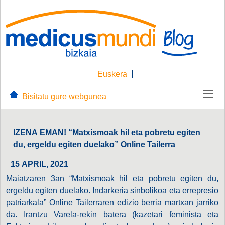
Euskera
Bisitatu gure webgunea
IZENA EMAN! “Matxismoak hil eta pobretu egiten
du, ergeldu egiten duelako” Online Tailerra
15 APRIL, 2021
Maiatzaren 3an “Matxismoak hil eta pobretu egiten du,
ergeldu egiten duelako. Indarkeria sinbolikoa eta errepresio
patriarkala” Online Tailerraren edizio berria martxan jarriko
da. Irantzu Varela-rekin batera (kazetari feminista eta