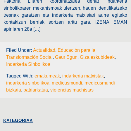
Faktoria Lilaren koordinatzalea dena) indarkeria
sinbolikoaren mekanismoak ulertzen, hauen identifikatzeko
tresnak garatzen eta indarkeria matxistari aurre egiteko
kontakizun berriak sortzen aritu gara. IZENA EMAN
apirilaren 28a […]
Filed Under:
Actualidad
,
Educación para la
Transformación Social
,
Gaur Egun
,
Giza eskubideak
,
Indarkeria Sinbolikoa
Tagged With:
emakumeak
,
indarkeria matxistak
,
indarkeria sinbolikoa
,
medicusmundi
,
medicusmundi
bizkaia
,
patriarkatua
,
violencias machistas
KATEGORIAK