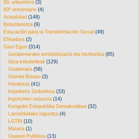
50. urteurrena
(3)
60º aniversario
(4)
Actualidad
(148)
Boluntariotza
(9)
Educación para la Transformación Social
(49)
Elikadura
(2)
Gaur Egun
(314)
Garapenerako sentzibilizazio eta hezkuntza
(85)
Giza eskubideak
(129)
Guatemala
(58)
Guinea Bissau
(3)
Honduras
(41)
Indarkeria Sinbolikoa
(33)
Ingurumen osasuna
(14)
Kongoko Errepublika Demokratikoa
(32)
Larrialdietako laguntza
(4)
LGTBI
(10)
Malaria
(1)
Osasun Publikoa
(13)