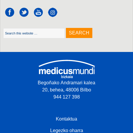
Begoñako Andramari kalea
20, behea, 48006 Bilbo
944 127 398
Kontaktua
Legezko oharra