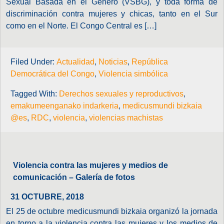
Sexual Basada en el Género (VSBG), y toda forma de
discriminación contra mujeres y chicas, tanto en el Sur
como en el Norte. El Congo Central es […]
Filed Under:
Actualidad
,
Noticias
,
República
Democrática del Congo
,
Violencia simbólica
Tagged With:
Derechos sexuales y reproductivos
,
emakumeenganako indarkeria
,
medicusmundi bizkaia
@es
,
RDC
,
violencia
,
violencias machistas
Violencia contra las mujeres y medios de
comunicación – Galería de fotos
31 OCTUBRE, 2018
El 25 de octubre medicusmundi bizkaia organizó la jornada
en torno a la violencia contra las mujeres y los medios de