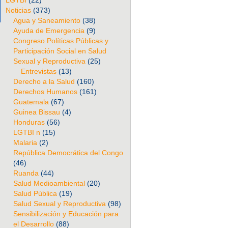
LGTBI
(22)
Noticias
(373)
Agua y Saneamiento
(38)
Ayuda de Emergencia
(9)
Congreso Políticas Públicas y
Participación Social en Salud
Sexual y Reproductiva
(25)
Entrevistas
(13)
Derecho a la Salud
(160)
Derechos Humanos
(161)
Guatemala
(67)
Guinea Bissau
(4)
Honduras
(56)
LGTBI n
(15)
Malaria
(2)
República Democrática del Congo
(46)
Ruanda
(44)
Salud Medioambiental
(20)
Salud Pública
(19)
Salud Sexual y Reproductiva
(98)
Sensibilización y Educación para
el Desarrollo
(88)