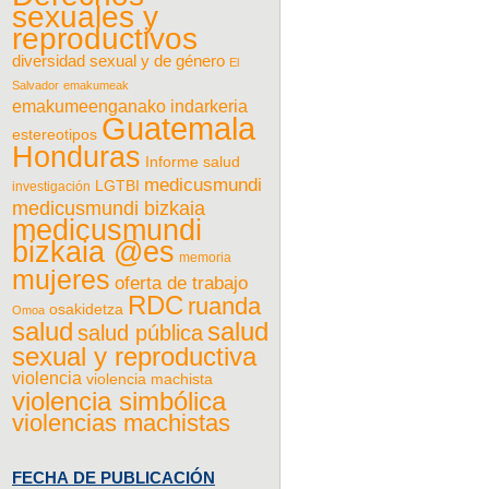
sexuales y
reproductivos
diversidad sexual y de género
El
Salvador
emakumeak
emakumeenganako indarkeria
Guatemala
estereotipos
Honduras
Informe salud
medicusmundi
LGTBI
investigación
medicusmundi bizkaia
medicusmundi
bizkaia @es
memoria
mujeres
oferta de trabajo
RDC
ruanda
osakidetza
Omoa
salud
salud
salud pública
sexual y reproductiva
violencia
violencia machista
violencia simbólica
violencias machistas
FECHA DE PUBLICACIÓN