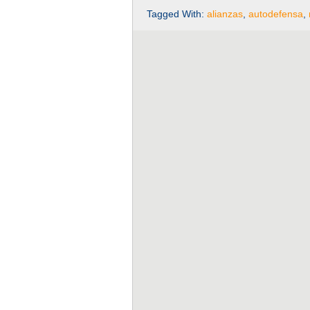
Tagged With:
alianzas
,
autodefensa
,