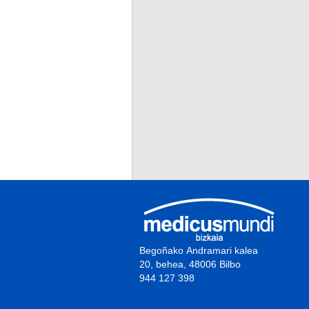
Begoñako Andramari kalea
20, behea, 48006 Bilbo
944 127 398