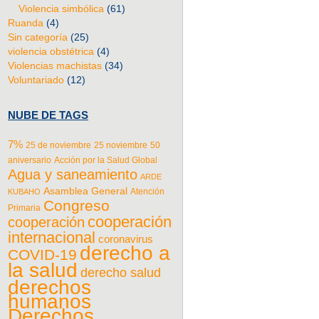
Violencia simbólica
(61)
Ruanda
(4)
Sin categoría
(25)
violencia obstétrica
(4)
Violencias machistas
(34)
Voluntariado
(12)
NUBE DE TAGS
7%
25 de noviembre
25 noviembre
50
aniversario
Acción por la Salud Global
Agua y saneamiento
ARDE
Asamblea General
Atención
KUBAHO
Congreso
Primaria
cooperación
cooperación
internacional
coronavirus
derecho a
COVID-19
la salud
derecho salud
derechos
humanos
Derechos