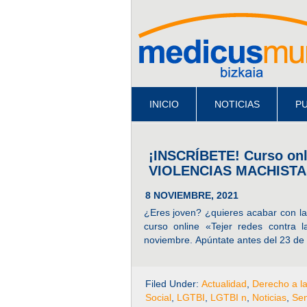
INICIO
NOTICIAS
PU
¡INSCRÍBETE! Curso o
VIOLENCIAS MACHISTA
8 NOVIEMBRE, 2021
¿Eres joven? ¿quieres acabar con las
curso online «Tejer redes contra 
noviembre. Apúntate antes del 23 de 
Filed Under:
Actualidad
,
Derecho a l
Social
,
LGTBI
,
LGTBI n
,
Noticias
,
Sen