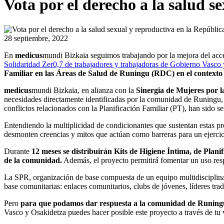
Vota por el derecho a la salud 
28 septiembre, 2022
En
medicus
mundi Bizkaia seguimos trabajando por la mejora del acc
Solidaridad Zer0,7 de trabajadores y trabajadoras de Gobierno Vasco 
Familiar en las Áreas de Salud de Runingu (RDC) en el contexto 
medicus
mundi Bizkaia, en alianza con la
Sinergia de Mujeres por l
necesidades directamente identificadas por la comunidad de Runingu,
conflictos relacionados con la Planificación Familiar (PT), han sido s
Entendiendo la multiplicidad de condicionantes que sustentan estas pro
desmonten creencias y mitos que actúan como barreras para un ejercic
Durante
12 meses
se distribuirán Kits de Higiene Íntima, de Plani
de la comunidad.
Además, el proyecto permitirá fomentar un uso respo
La SPR, organización de base compuesta de un equipo multidisciplinar y
base comunitarias: enlaces comunitarios, clubs de jóvenes, líderes tra
Pero
para que podamos dar respuesta a la comunidad de Runing
Vasco y Osakidetza puedes hacer posible este proyecto a través de tu 