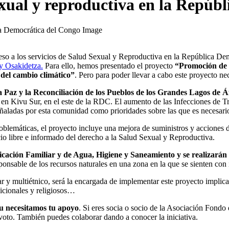
sexual y reproductiva en la Repú
eso a los servicios de Salud Sexual y Reproductiva en la República D
y Osakidetza.
Para ello, hemos presentado el proyecto
“Promoción de l
del cambio climático”
. Pero para poder llevar a cabo este proyecto n
a Paz y la Reconciliación de los Pueblos de los Grandes Lagos de Á
 en Kivu Sur, en el este de la RDC. El aumento de las Infecciones de T
eñaladas por esta comunidad como prioridades sobre las que es necesario
blemáticas, el proyecto incluye una mejora de suministros y acciones de
io libre e informado del derecho a la Salud Sexual y Reproductiva.
ficación Familiar y de Agua, Higiene y Saneamiento y se realizarán
nsable de los recursos naturales en una zona en la que se sienten con i
 multiétnico, será la encargada de implementar este proyecto implicando
dicionales y religiosos…
u necesitamos tu apoyo
. Si eres socia o socio de la Asociación Fondo
voto. También puedes colaborar dando a conocer la iniciativa.