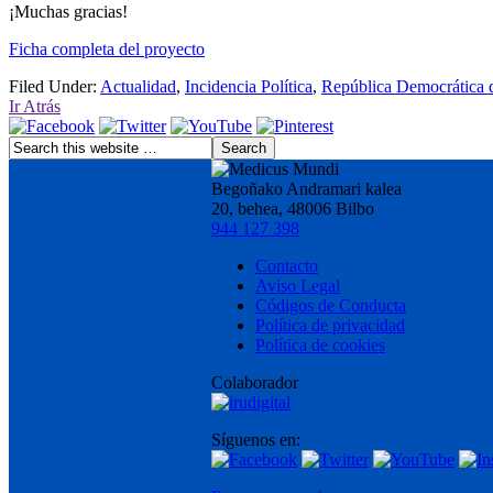
¡Muchas gracias!
Ficha completa del proyecto
Filed Under:
Actualidad
,
Incidencia Política
,
República Democrática 
Ir Atrás
Begoñako Andramari kalea
20, behea, 48006 Bilbo
944 127 398
Contacto
Aviso Legal
Códigos de Conducta
Política de privacidad
Política de cookies
Colaborador
Síguenos en: