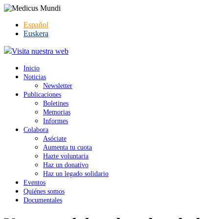
Español
Euskera
Visita nuestra web
Inicio
Noticias
Newsletter
Publicaciones
Boletines
Memorias
Informes
Colabora
Asóciate
Aumenta tu cuota
Hazte voluntaria
Haz un donativo
Haz un legado solidario
Eventos
Quiénes somos
Documentales