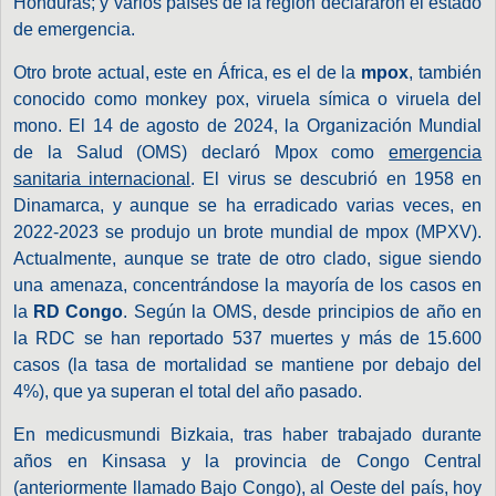
Honduras; y varios países de la región declararon el estado
de emergencia.
Otro brote actual, este en África, es el de la
mpox
, también
conocido como monkey pox, viruela símica o viruela del
mono. El 14 de agosto de 2024, la Organización Mundial
de la Salud (OMS) declaró Mpox como
emergencia
sanitaria internacional
. El virus se descubrió en 1958 en
Dinamarca, y aunque se ha erradicado varias veces, en
2022-2023 se produjo un brote mundial de mpox (MPXV).
Actualmente, aunque se trate de otro clado, sigue siendo
una amenaza, concentrándose la mayoría de los casos en
la
RD Congo
. Según la OMS, desde principios de año en
la RDC se han reportado 537 muertes y más de 15.600
casos (la tasa de mortalidad se mantiene por debajo del
4%), que ya superan el total del año pasado.
En medicusmundi Bizkaia, tras haber trabajado durante
años en Kinsasa y la provincia de Congo Central
(anteriormente llamado Bajo Congo), al Oeste del país, hoy