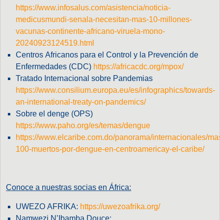
https://www.infosalus.com/asistencia/noticia-
medicusmundi-senala-necesitan-mas-10-millones-
vacunas-continente-africano-viruela-mono-
20240923124519.html
Centros Africanos para el Control y la Prevención de
Enfermedades (CDC)
https://africacdc.org/mpox/
Tratado Internacional sobre Pandemias
https://www.consilium.europa.eu/es/infographics/towards-
an-international-treaty-on-pandemics/
Sobre el denge (OPS)
https://www.paho.org/es/temas/dengue
https://www.elcaribe.com.do/panorama/internacionales/ma
100-muertos-por-dengue-en-centroamericay-el-caribe/
Conoce a nuestras socias en África:
UWEZO AFRIKA:
https://uwezoafrika.org/
Namwezi N’Ibamba Douce: