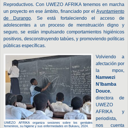
Reproductivos. Con UWEZO AFRIKA tenemos en marcha
un proyecto en ese ámbito, financiado por el
Ayuntamiento
de Durango
. Se está fortaleciendo el acceso de
adolescentes a un proceso de menstruación digno y
seguro, se están impulsando comportamientos higiénicos
positivos, desconstruyendo tabúes, y promoviendo políticas
públicas específicas.
Volviendo a
afectación por
la mpox,
Namwezi
N’Ibamba
Douce
,
directora de
UWEZO
AFRIKA y
periodista,
UWEZO AFRIKA organiza sesiones sobre los genitales
nos cuenta
femeninos, su higiene y sus enfermedades en Bukavu, 2024.