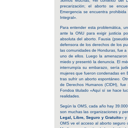
Somos Muchas, «el contexto del 
precarización; el aborto se encue
Emergencia se encuentra prohibida
Integral».
Para entender esta problemática, un 
ante la ONU para exigir justicia p
absoluta del aborto. Fausia (pseudó
defensora de los derechos de los pu
las comunidades de Honduras, fue a r
uno de ellos. Luego la amenazaron 
miedo y presentó la denuncia. El méd
interrumpía su embarazo, sería judic
mujeres que fueron condenadas en E
tras sufrir un aborto espontáneo. Ot
de Derechos Humanos (CIDH), fue
Fondoa titulado «Aquí sí se hace lu
realidades.
Según la OMS, cada año hay 39.000 m
son muchas las organizaciones y pe
Legal, Libre, Seguro y Gratuito
» y
OMS ve el acceso al aborto seguro c