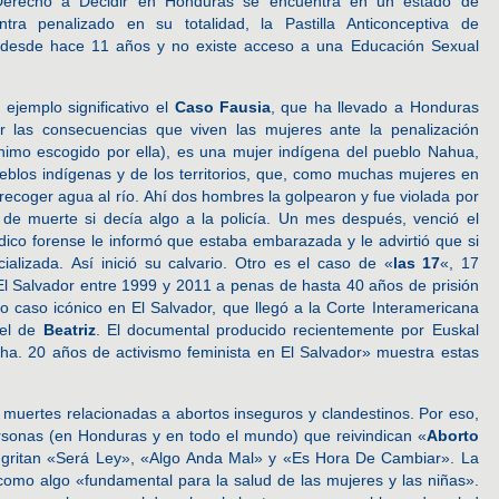
Derecho a Decidir en Honduras se encuentra en un estado de
ntra penalizado en su totalidad, la Pastilla Anticonceptiva de
 desde hace 11 años y no existe acceso a una Educación Sexual
ejemplo significativo el
Caso Fausia
, que ha llevado a Honduras
or las consecuencias que viven las mujeres ante la penalización
nimo escogido por ella), es una mujer indígena del pueblo Nahua,
eblos indígenas y de los territorios, que, como muchas mujeres en
ecoger agua al río. Ahí dos hombres la golpearon y fue violada por
de muerte si decía algo a la policía. Un mes después, venció el
ico forense le informó que estaba embarazada y le advirtió que si
ializada. Así inició su calvario. Otro es el caso de «
las 17
«, 17
l Salvador entre 1999 y 2011 a penas de hasta 40 años de prisión
ro caso icónico en El Salvador, que llegó a la Corte Interamericana
 el de
Beatriz
. El documental producido recientemente por Euskal
cha. 20 años de activismo feminista en El Salvador» muestra estas
uertes relacionadas a abortos inseguros y clandestinos. Por eso,
rsonas (en Honduras y en todo el mundo) que reivindican «
Aborto
 gritan «Será Ley», «Algo Anda Mal» y «Es Hora De Cambiar». La
omo algo «fundamental para la salud de las mujeres y las niñas».