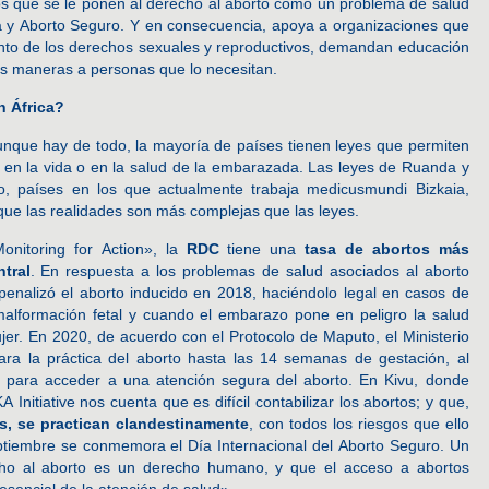
s que se le ponen al derecho al aborto como un problema de salud
ca y Aborto Seguro. Y en consecuencia, apoya a organizaciones que
ento de los derechos sexuales y reproductivos, demandan educación
tes maneras a personas que lo necesitan.
n África?
unque hay de todo, la mayoría de países tienen leyes que permiten
s en la vida o en la salud de la embarazada. Las leyes de Ruanda y
o, países en los que actualmente trabaja medicusmundi Bizkaia,
ue las realidades son más complejas que las leyes.
nitoring for Action», la
RDC
tiene una
tasa de abortos más
tral
. En respuesta a los problemas de salud asociados al aborto
penalizó el aborto inducido en 2018, haciéndolo legal en casos de
 malformación fetal y cuando el embarazo pone en peligro la salud
mujer. En 2020, de acuerdo con el Protocolo de Maputo, el Ministerio
ra la práctica del aborto hasta las 14 semanas de gestación, al
s para acceder a una atención segura del aborto. En Kivu, donde
itiative nos cuenta que es difícil contabilizar los abortos; y que,
s, se practican clandestinamente
, con todos los riesgos que ello
tiembre se conmemora el Día Internacional del Aborto Seguro. Un
echo al aborto es un derecho humano, y que el acceso a abortos
sencial de la atención de salud».