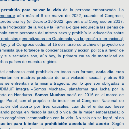
 permitido para salvar la vida
de la persona embarazada. La
empeorar
aún más el 8 de marzo de 2022, cuando el Congreso,
 aprobó una ley (el Decreto 18-2022, que entró al Congreso en 2017,
 la Protección de la Vida y la Familia») que endurecía las penas de
monio entre personas del mismo sexo y prohibía la educación sobre
protestas generalizadas en Guatemala y a la presión internacional,
 ley
, y el Congreso cedió: el 15 de marzo se archivó el proyecto de
minista que fortalece la concientización y acción política a favor de
s y sus secuelas son, aún hoy, la primera causa de mortalidad de
hos países de nuestra región».
 del embarazo está prohibida en todas sus formas,
cada día, tres
erten en madres producto de una violación sexual, y otras
65
s se enfrentan a la misma tragedia, por lo que son obligadas a
UDIMUF integra «Somos Muchas», plataforma que lucha por la
aborto en Honduras.
Somos Muchas
nació en 2016 en el marco de
go Penal, con el propósito de incidir en el Congreso Nacional de
zación del aborto por
tres causales
: cuando el embarazo fuese
cuando ponga en riesgo la salud o vida de la mujer embarazada; o
 congénitas incompatibles con la vida. No solo no se logró, si no
ución para blindar la prohibición absoluta del aborto
. Según