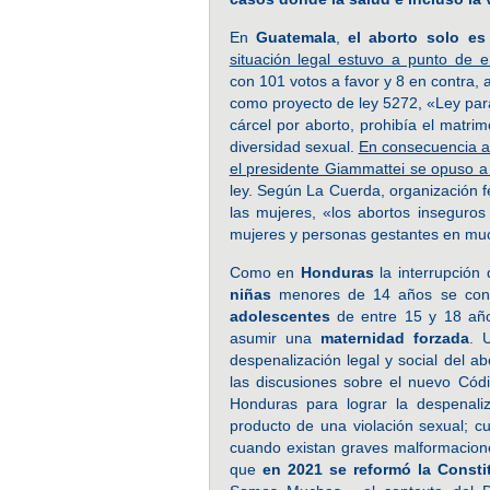
En
Guatemala
,
el aborto solo es
situación legal estuvo a punto de 
con 101 votos a favor y 8 en contra,
como proyecto de ley 5272, «Ley para
cárcel por aborto, prohibía el matri
diversidad sexual.
En consecuencia a 
el presidente Giammattei se opuso a
ley. Según La Cuerda, organización fe
las mujeres, «los abortos inseguro
mujeres y personas gestantes en muc
Como en
Honduras
la interrupción
niñas
menores de 14 años se convi
adolescentes
de entre 15 y 18 año
asumir una
maternidad forzada
. 
despenalización legal y social del 
las discusiones sobre el nuevo Códi
Honduras para lograr la despenali
producto de una violación sexual; 
cuando existan graves malformaciones
que
en 2021 se reformó la Constit