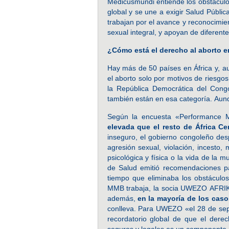
Medicusmundi entiende los obstáculo
global y se une a exigir Salud Públi
trabajan por el avance y reconocimi
sexual integral, y apoyan de diferen
¿Cómo está el derecho al aborto e
Hay más de 50 países en África y, a
el aborto solo por motivos de riesgo
la República Democrática del Cong
también están en esa categoría. Aunq
Según la encuesta «Performance Mo
elevada que el resto de África
Cen
inseguro, el gobierno congoleño des
agresión sexual, violación, incesto,
psicológica y física o la vida de la 
de Salud emitió recomendaciones pa
tiempo que eliminaba los obstáculo
MMB trabaja, la socia UWEZO AFRIKA In
además,
en la mayoría de los caso
conlleva. Para UWEZO «el 28 de sep
recordatorio global de que el der
seguros y legales es un componente e