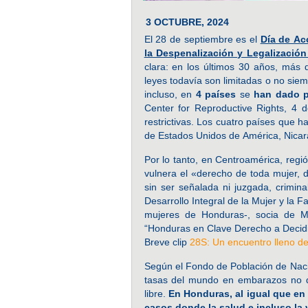
3 OCTUBRE, 2024
El 28 de septiembre es el
Día de Ac
la Despenalización y Legalización
clara: en los últimos 30 años, más d
leyes todavía son limitadas o no siem
incluso, en
4 países
se
han dado p
Center for Reproductive Rights, 4 
restrictivas. Los cuatro países que h
de Estados Unidos de América, Nicar
Por lo tanto, en Centroamérica, reg
vulnera el «derecho de toda mujer, d
sin ser señalada ni juzgada, crimin
Desarrollo Integral de la Mujer y la 
mujeres de Honduras-, socia de M
“Honduras en Clave Derecho a Decidi
Breve clip
28S: Un encuentro lleno d
Según el Fondo de Población de Naci
tasas del mundo en embarazos no d
libre.
En Honduras, al igual que en 
casos donde la salud e incluso la 