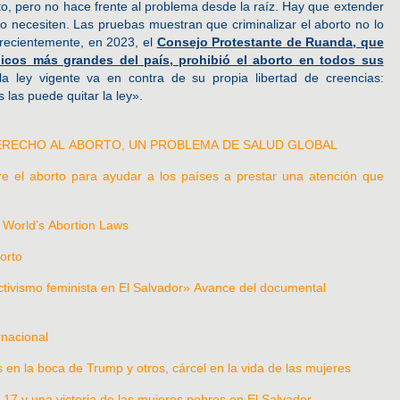
, pero no hace frente al problema desde la raíz. Hay que extender
lo necesiten. Las pruebas muestran que criminalizar el aborto no lo
 recientemente, en 2023, el
Consejo Protestante de Ruanda, que
icos más grandes del país, prohibió el aborto en todos sus
a ley vigente va en contra de su propia libertad de creencias:
las puede quitar la ley».
L DERECHO AL ABORTO, UN PROBLEMA DE SALUD GLOBAL
re el aborto para ayudar a los países a prestar una atención que
 World’s Abortion Laws
orto
ctivismo feminista en El Salvador» Avance del documental
rnacional
en la boca de Trump y otros, cárcel en la vida de las mujeres
17 y una victoria de las mujeres pobres en El Salvador