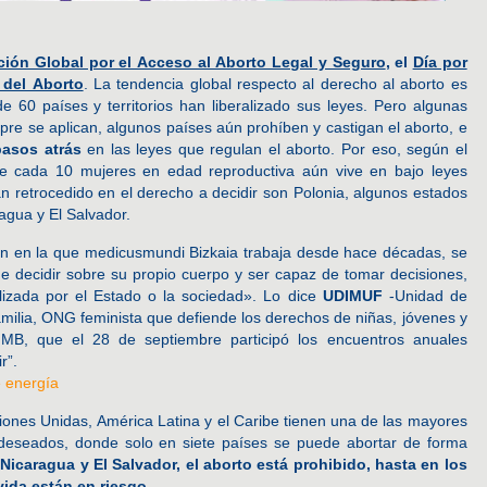
ción Global por el Acceso al Aborto Legal y Seguro
, el
Día por
 del Aborto
. La tendencia global respecto al derecho al aborto es
e 60 países y territorios han liberalizado sus leyes. Pero algunas
pre se aplican, algunos países aún prohíben y castigan el aborto, e
asos atrás
en las leyes que regulan el aborto. Por eso, según el
de cada 10 mujeres en edad reproductiva aún vive en bajo leyes
an retrocedido en el derecho a decidir son Polonia, algunos estados
agua y El Salvador.
ión en la que medicusmundi Bizkaia trabaja desde hace décadas, se
e decidir sobre su propio cuerpo y ser capaz de tomar decisiones,
alizada por el Estado o la sociedad». Lo dice
UDIMUF
-Unidad de
Familia, ONG feminista que defiende los derechos de niñas, jóvenes y
MB, que el 28 de septiembre participó los encuentros anuales
r”.
e energía
ones Unidas, América Latina y el Caribe tienen una de las mayores
eseados, donde solo en siete países se puede abortar de forma
Nicaragua y El Salvador, el aborto está prohibido, hasta en los
vida están en riesgo
.