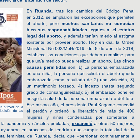
En
Ruanda
, tras los cambios del Código Penal
en 2012, se ampliaron las excepciones que permiten
el aborto, pero
muchos sanitarios no conocían
bien sus responsabilidades legales ni el estatus
legal del aborto
, y además tenían miedo al estigma
existente por proveer aborto. Hoy en día, la Orden
Ministerial No.002/MoH/2019, del 8 de abril de 2019,
establece las condiciones que deben cumplirse para
que un/a medico pueda realizar un aborto. Las
cinco
causas permitidas
son: 1) La persona embarazada
es una niña; la persona que solicita el aborto quedó
embarazada como resultado de 2) una violación, 3)
un matrimonio forzado, 4) incesto (hasta segundo
grado de consanguineidad); 5) el embarazo pone en
riesgo la salud de la persona embarazada o del feto.
Ese mismo año, el presidente Paul Kagame concedió
s a favor de la
el perdón y ordenó la liberación de más de 400
decisión de las
mujeres y niñas condenadas por someterse a
e la pandemia y cárceles pobladas,
excarceló
a otras 50 mujeres,
ayudaron en procesos de tendrían que cumplir la totalidad de la
ista feminista de Ruanda, decía que «perdonar continuamente a