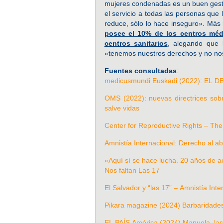
mujeres condenadas es un buen gesto
el servicio a todas las personas que 
reduce, sólo lo hace inseguro». Más
posee el 10% de los centros méd
centros sanitarios
, alegando que l
«tenemos nuestros derechos y no nos 
Fuentes consultadas
:
medicusmundi Euskadi (2022): E
OMS (2022): nuevas directrices sob
salve vidas
Center for Reproductive Rights – The
Amnistía Internacional: Derecho al ab
«Aquí sí se hace lucha. 20 años de a
Nos faltan Las 17
El Salvador y “las 17” – Amnistía Inte
Pikara magazine (2024) Barbaridades 
EL PAÍS América (2024) Manuela, las 