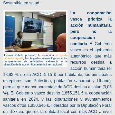
Sostenible en salud.
La cooperación
vasca prioriza la
acción humanitaria,
pero no la
cooperación
sanitaria
. El Gobierno
vasco es el gobierno
Txomin Zabala presentó la campaña
la ayuda
autonómico que más
necesita ayuda
, las brigadas oftalmológicas a los
campamentos de refugiados saharauis o la
recursos destina a
situación de la acción humanitaria internacional.
acción humanitaria (el
18,83 % de su AOD; 5,15 € por habitante; los principales
receptores son Palestina, población saharaui y Líbano),
pero el que menor porcentaje de AOD destina a salud (3,03
%). El Gobierno vasco destinó 1.855.151 € a cooperación
sanitaria en 2024, y las diputaciones y ayuntamientos
vascos otros 1.830.645 €, liderados por la Diputación Foral
de Bizkaia, que es la entidad local con más AOD a nivel