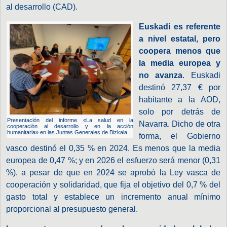
al desarrollo (CAD).
Euskadi es referente
a nivel estatal, pero
coopera menos que
la media europea y
no avanza
. Euskadi
destinó 27,37 € por
habitante a la AOD,
solo por detrás de
Presentación del informe «La salud en la
Navarra. Dicho de otra
cooperación al desarrollo y en la acción
humanitaria» en las Juntas Generales de Bizkaia.
forma, el Gobierno
vasco destinó el 0,35 % en 2024. Es menos que la media
europea de 0,47 %; y en 2026 el esfuerzo será menor (0,31
%), a pesar de que en 2024 se aprobó la Ley vasca de
cooperación y solidaridad, que fija el objetivo del 0,7 % del
gasto total y establece un incremento anual mínimo
proporcional al presupuesto general.