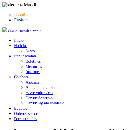
Español
Euskera
Visita nuestra web
Inicio
Noticias
Newsletter
Publicaciones
Boletines
Memorias
Informes
Colabora
Asóciate
Aumenta tu cuota
Hazte voluntaria
Haz un donativo
Haz un legado solidario
Eventos
Quiénes somos
Documentales