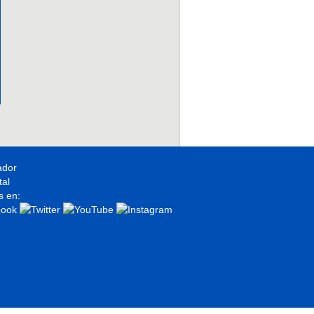
ador
s en: